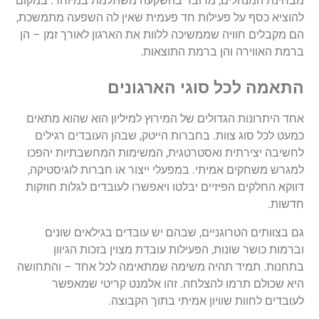
מבחינת
המנהלים
,
מדובר
בהשקעה
משתלמת
במיוחד
.
במקום
להוציא
כסף
על
פעילות
חד
פעמית
שאין
לה
השפעה
מתמשכת
,
הם
מקבלים
חוויה
שממשיכה
ללוות
את
הארגון
לאורך
זמן
–
הן
ברמת
האווירה
והן
ברמת
התוצאות
.
התאמה
לכל
סוגי
הארגונים
אחד
היתרונות
הגדולים
של
המירוץ
למיליון
הוא
שהוא
מתאים
כמעט
לכל
סוג
צוות
.
בחברות
הייטק
,
שבהן
העובדים
רגילים
לחשיבה
יצירתית
ואסטרטגית
,
המשימות
המחשבתיות
יהפכו
למגרש
משחקים
אמיתי
.
במפעלי
ייצור
או
חברות
לוגיסטיקה
,
דווקא
החלקים
הפיזיים
יבלטו
ויאפשרו
לעובדים
לגלות
חוזקות
חדשות
.
גם
בצוותים
הטרוגניים
,
שבהם
יש
עובדים
בגילאים
שונים
וברמות
כושר
שונות
,
הפעילות
עובדת
מצוין
בזכות
הגיוון
בתחנות
.
תמיד
תהיה
משימה
שמתאימה
לכל
אחד
–
והתחושה
היא
שכולם
תרמו
להצלחה
.
זהו
אלמנט
קריטי
שמאפשר
לעובדים
לחוות
שוויון
אמיתי
בתוך
הקבוצה
.