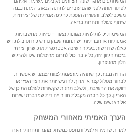
המשתתפים
אתגר
שונה
.
הצוותים
מקבלים
משימה
,
ועליהם
לפתור
אותה
לפני
שהם
עוברים
לתחנה
הבאה
.
המתח
נבנה
משלב
לשלב
,
והאווירה
הופכת
לחגיגה
אמיתית
של
יצירתיות
,
שיתוף
פעולה
ותחרות
בריאה
.
המשימות
יכולות
להיות
מגוונות
מאוד
–
פיזיות
,
מחשבתיות
,
אמנותיות
או
חברתיות
.
יש
תחנות
שבהן
נדרש
כוח
וסיבולת
,
ויש
כאלה
שדורשות
בעיקר
חשיבה
אסטרטגית
או
כישרון
יצירתי
.
בזכות
הגיוון
הזה
,
כל
עובד
יכול
לתרום
מהיכולות
שלו
ולהרגיש
חלק
מהניצחון
.
החוויה
נבנית
כך
שתהיה
מותאמת
לצוות
עצמו
.
יש
אפשרות
לבחור
מסלול
קצר
או
ארוך
,
להדגיש
יותר
את
הצד
הפיזי
או
דווקא
את
החשיבתי
,
ולשלב
תחנות
שקשורות
לעולם
התוכן
של
הארגון
.
כך
כל
חברה
מקבלת
חוויה
ייחודית
שמדברת
ישירות
אל
האנשים
שלה
.
הערך
האמיתי
מאחורי
המשחק
למרות
שהמירוץ
למיליון
נתפס
כמשחק
מהנה
ותחרותי
,
הערך