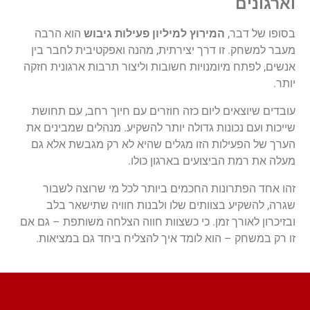
וארגונים
בסופו
של
דבר
,
המירוץ
למיליון
פעילות
גיבוש
הוא
הרבה
מעבר
למשחק
.
זו
דרך
יצירתית
,
מהנה
ואפקטיבית
לחבר
בין
אנשים
,
לפתח
מיומנויות
חשובות
וליצור
תרבות
ארגונית
חזקה
יותר
.
עובדים
שיוצאים
ליום
כזה
חוזרים
עם
חיוך
רחב
,
עם
תחושת
שייכות
ועם
נכונות
גדולה
יותר
להשקיע
.
מנהלים
שמבינים
את
הערך
של
הפעילות
הזו
מגלים
שהיא
לא
רק
מגבשת
אלא
גם
מעלה
את
רמת
הביצועים
בארגון
כולו
.
זהו
אחד
הפתרונות
החכמים
ביותר
לכל
מי
שרוצה
לשבור
שגרה
,
להשקיע
בצוותים
שלו
ולבנות
חוויה
שתישאר
בלב
ובזיכרון
לאורך
זמן
.
כי
כשצוות
חווה
הצלחה
משותפת
–
גם
אם
זו
רק
במשחק
–
הוא
לומד
איך
להצליח
ביחד
גם
במציאות
.