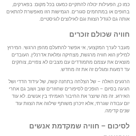
כמו
כן
,
הפעילות
יכולה
להתקיים
כמעט
בכל
מקום
:
בפארקים
,
בחופים
או
במתחמים
סגורים
.
הגמישות
הזו
מאפשרת
להתאים
אותה
גם
לגודל
הצוות
וגם
לאילוצים
לוגיסטיים
.
חוויה
שכולם
זוכרים
מעבר
לערך
המקצועי
,
אי
אפשר
להתעלם
מהפן
הרגשי
.
המירוץ
למיליון
הוא
חוויה
מרגשת
,
מצחיקה
ומלאת
אדרנלין
.
העובדים
מוצאים
את
עצמם
מתמודדים
עם
מצבים
לא
צפויים
,
צוחקים
עד
דמעות
ומגלים
זה
את
זה
מחדש
.
הרגעים
האלה
–
של
הצלחה
בתחנה
קשה
,
של
עידוד
הדדי
ושל
חגיגה
בסיום
–
הופכים
לסיפורים
שחוזרים
שוב
ושוב
גם
אחרי
האירוע
.
זה
מה
שיוצר
את
החיבור
האמיתי
בין
אנשים
.
לא
עוד
יום
עבודה
שגרתי
,
אלא
זיכרון
משותף
שילווה
את
הצוות
עוד
שנים
קדימה
.
לסיכום
–
חוויה
שמקדמת
אנשים