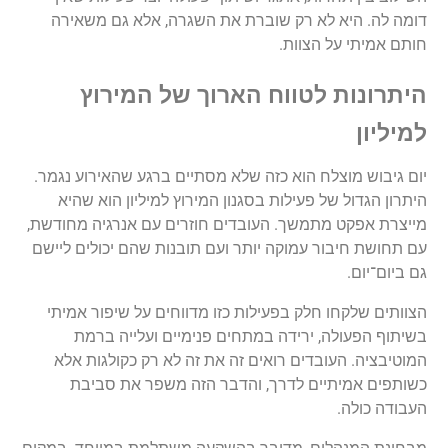
דומה
לה
.
היא
לא
רק
שוברת
את
השגרה
,
אלא
גם
משאירה
חותם
אמיתי
על
הצוות
.
היתרונות
לטווח
הארוך
של
המירוץ
למיליון
יום
גיבוש
מוצלח
הוא
כזה
שלא
מסתיים
ברגע
שהאירוע
נגמר
.
היתרון
הגדול
של
פעילות
בסגנון
המירוץ
למיליון
הוא
שהיא
מייצרת
אפקט
מתמשך
.
העובדים
חוזרים
עם
אנרגיה
מחודשת
,
עם
תחושת
חיבור
עמוקה
יותר
ועם
תובנות
שהם
יכולים
ליישם
גם
ביום
־
יום
.
הצוותים
שלקחו
חלק
בפעילות
כזו
מדווחים
על
שיפור
אמיתי
בשיתוף
הפעולה
,
ירידה
במתחים
פנימיים
ועלייה
ברמת
המוטיבציה
.
העובדים
רואים
זה
את
זה
לא
רק
כקולגות
אלא
כשותפים
אמיתיים
לדרך
,
והדבר
הזה
משפר
את
סביבת
העבודה
כולה
.