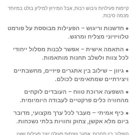
קיימות
פעילויות
גיבוש
רבות
,
אבל
המירוץ
למיליון
בולט
במיוחד
מכמה
סיבות
.
●
חדשנות וריגוש – הפעילות מבוססת על פורמט
טלוויזיוני מצליח ומרגש.
●
התאמה אישית – אפשר לבנות מסלול ייחודי
לכל צוות ולשלב תחנות מותאמות.
●
גיוון – שילוב בין אתגרים פיזיים, מחשבתיים
ויצירתיים שמתאימים לכולם.
●
השפעה ארוכת טווח – העובדים לוקחים
מהחוויה כלים פרקטיים לעבודה היומיומית.
●
כיף אמיתי – מעבר לכל ערך מקצועי, מדובר
ביום מלא אקשן, צחוק וחוויות בלתי נשכחות.
השילוב
בין
תחרות
,
אתגר
ושיתוף
פעולה
יוצר
פעילות
שאין