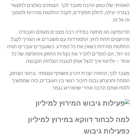
האמיתי
שלו
טמון
הרבה
מעבר
לכך
.
הצוותים
נאלצים
לתקשר
בצורה
יעילה
,
לחלק
תפקידים
,
לקבל
החלטות
מהירות
ולסמוך
זה
על
זה
.
הדינמיקה
הזו
מחקה
במידה
רבה
מצבים
מעולם
העבודה
:
פרויקטים
תחת
לחץ
,
התמודדות
עם
משברים
או
הצורך
לקבל
החלטות
מהירות
כשאין
את
כל
המידע
.
כשעובדים
עוברים
חוויה
כזו
יחד
,
הם
לומדים
להכיר
את
נקודות
החוזק
והחולשה
של
כל
אחד
–
ולדעת
איך
לנצל
אותן
לטובת
הצלחת
הקבוצה
.
מעבר
לכך
,
החוויה
יוצרת
זיכרון
משותף
עוצמתי
.
ברגעי
הצחוק
,
המתח
והניצחון
נבנה
חיבור
רגשי
בין
העובדים
,
כזה
שממשיך
ללוות
אותם
הרבה
אחרי
שהאירוע
נגמר
.
למה
לבחור
דווקא
במירוץ
למיליון
כפעילות
גיבוש