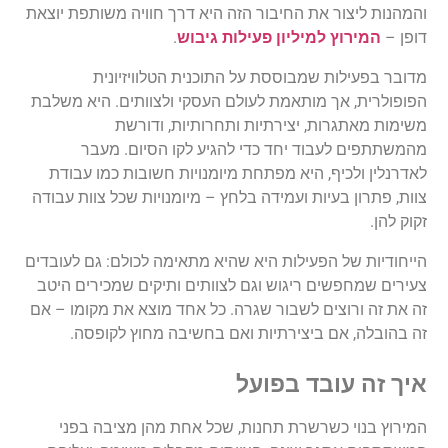
והמהנות
ליצור
את
החיבור
הזה
היא
דרך
חוויה
משותפת
יוצאת
דופן
–
המירוץ
למיליון
פעילות
גיבוש
.
מדובר
בפעילות
שמבוססת
על
התוכנית
הטלוויזיונית
הפופולרית
,
אך
מותאמת
לעולם
העסקי
ולצוותים
.
היא
משלבת
משימות
מאתגרות
,
יצירתיות
ותחרותיות
,
ודורשת
מהמשתתפים
לעבוד
יחד
כדי
להגיע
לקו
הסיום
.
מעבר
לאדרנלין
ולכיף
,
היא
מפתחת
מיומנויות
חשובות
כמו
עבודת
צוות
,
פתרון
בעיות
ועמידה
בלחץ
–
מיומנויות
שכל
צוות
עבודה
זקוק
להן
.
הייחודיות
של
הפעילות
היא
שהיא
מתאימה
לכולם
:
גם
לעובדים
צעירים
שמחפשים
ריגוש
וגם
לצוותים
ותיקים
שמכירים
היטב
זה
את
זה
ורוצים
לשבור
שגרה
.
כל
אחד
מוצא
את
מקומו
–
אם
זה
בהובלה
,
אם
ביצירתיות
ואם
בחשיבה
מחוץ
לקופסה
.
איך
זה
עובד
בפועל
המירוץ
בנוי
כשרשרת
תחנות
,
שכל
אחת
מהן
מציבה
בפני