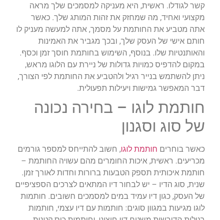
קשר לגודלו. ראשית, היא מעניקה למסמכים שלך מראה
מקצועי ואחיד, מה שמחזק את זהות המותג שלך. כאשר
אתה מטביע את החותמת על מסמך, אתה למעשה מעניק לו
חותם אישי של העסק שלך, ובכך מגביר את האמינות
והאותנטיות שלו. בנוסף, השימוש בחותמת חוסך זמן וכסף.
במקום להדפיס כמויות גדולות של ניירת עם הלוגו מראש,
ניתן להשתמש בנייר רגיל ולהטביע את החותמת לפי הצורך,
דבר המאפשר גמישות ויעילות תפעולית.
חותמת לוגו – בחירה נכונה
של סוג וסגנון
כאשר בוחרים
חותמת לוגו
, חשוב להתייחס למספר גורמים
מכריעים. ראשית, איכות החומרים מהם עשויה החותמת –
חותמת איכותית תספק הטבעות ברורות וחדות לאורך זמן.
שנית, סוג הדיו – יש לבחור דיו המתאים לצרכים הספציפיים
של העסק, כגון דיו עמיד במים למסמכים חשובים. חותמות
לוגו מגיעות במגוון סוגים: חותמות עם דיו עצמי, חותמות
רגילות הדורשות משטח דיו חיצוני, וחותמות כיס קטנות