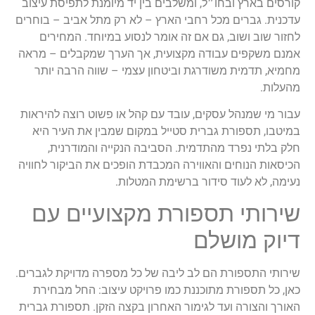
קורסים בארץ ובחו״ל, ומשלבים בין יד מיומנת לתפיסת עיצוב
עדכנית. גברים מכל רחבי הארץ – לא רק מתל אביב – בוחרים
לחזור שוב ושוב, גם אם זה אומר לנסוע במיוחד. המחירים
אמנם משקפים עבודה מקצועית, אך הערך שמקבלים – מראה
מחמיא, תדמית משודרגת וביטחון עצמי – שווה הרבה יותר
מהעלות.
עבור מי שמנהל עסקים, עובד עם קהל או פשוט רוצה להיראות
במיטבו, תספורת גברית סטייל במקום שמבין את העיר היא
חלק בלתי נפרד מהתדמית. הסביבה הנקייה והמודרנית,
הכיסאות הנוחים והאווירה המכבדת הופכים את הביקור לחוויה
נעימה, לא לעוד סידור ברשימת המטלות.
שירותי תספורת מקצועיים עם
דיוק מושלם
שירותי התספורת הם לב ליבה של כל מספרה מדויקת לגברים.
כאן, כל תספורת מתוכננת כמו פרויקט עיצוב: החל מבחירת
האורך והצורה ועד לגימור האחרון בקצה הזקן. תספורת גברית