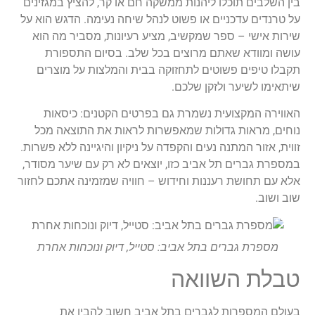
בין השלבים תוכלו ליהנות ממשקה חם או קר, להציץ במגזינים
על טרנדים עדכניים או פשוט לנהל שיחה נעימה. הדגש הוא על
שירות אישי – ספר שמקשיב, מציע רעיונות, מסביר מה הוא
עושה ומוודא שאתם מרוצים בכל שלב. בסיום התספורת
תקבלו טיפים פשוטים לתחזוקה בבית והמלצות על מוצרים
שיתאימו לשיער ולזקן שלכם.
האווירה המקצועית נשמרת גם בפרטים הקטנים: כיסאות
נוחים, מראות גדולות שמאפשרות לראות את התוצאה מכל
זווית, אזור המתנה נעים והקפדה על ניקיון והיגיינה ללא פשרות.
במספרת גברים תל אביב כזו, יוצאים לא רק עם שיער מסודר,
אלא עם תחושת רעננות וחידוש – חוויה שמזמינה אתכם לחזור
שוב ושוב.
מספרת גברים בתל אביב: סטייל, דיוק ונוכחות אחרת
טבלת השוואה
בעולם המספרות לגברים בתל אביב חשוב להבין את