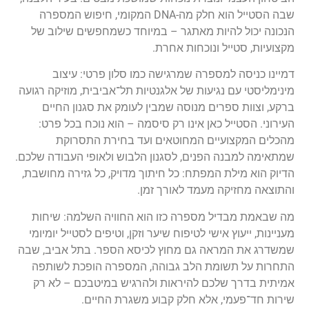
שבה הסטייל הוא חלק מה-DNA המקומי, חיפוש המספרה
הנכונה יכול להיות מאתגר – במיוחד כשמחפשים שילוב של
מקצועיות, סטייל ונוכחות אחרת.
דמיינו כניסה למספרה שמרגישה כמו סלון פרטי: עיצוב
מינימליסטי עם נגיעות של אלגנטיות תל־אביבית, מוזיקה רגועה
ברקע, וצוות ספרים מנוסה שמבין לעומק את סגנון החיים
העירוני. הסטייל כאן אינו רק סיסמה – הוא נוכח בכל פרט:
מהכלים המקצועיים המחוטאים ועד בחירת התסרוקת
שמתאימה למבנה הפנים, לסגנון הלבוש ולאופי העבודה שלכם.
הדיוק הוא מילת המפתח: כל חיתוך מדויק, כל גזירה מחושבת,
והתוצאה מחזיקה מעמד לאורך זמן.
מה שבאמת מבדיל מספרה כזו הוא החוויה השלמה: שיחות
מעניינות, ייעוץ אישי לטיפוח שיער וזקן, וטיפים לסטייל יומיומי
שמשדרג את המראה גם מחוץ לכיסא הספר. בתל אביב, שבה
התחרות על תשומת הלב גבוהה, המספרה הופכת לשותפה
אמיתית בדרך שלכם להיראות ולהרגיש במיטבכם – לא רק
שירות חד־פעמי, אלא חלק קבוע משגרת החיים.