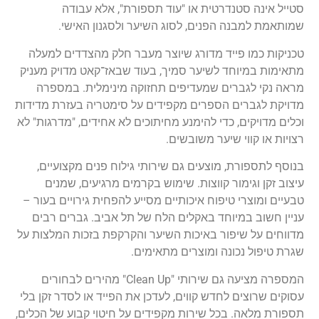
סטייל אינה סטנדרטית או "עוד תספורת", אלא עבודה
שמותאמת למבנה הפנים, לסוג השיער ולסגנון האישי.
טכניקות כמו פייד מדורג שיוצר מעבר חלק מהצדדים למעלה
מתאימות במיוחד לשיער סמיך, בעוד שבאז־קאט מדויק מעניק
מראה נקי לגברים שמעדיפים תחזוקה מינימלית. במספרה
מדויקת לגברים הספרים מקפידים על סימטריה בעזרת מדידות
וכלים מדויקים, כדי להימנע מחיתוכים לא אחידים, "מדרגות" לא
רצויות או קווי שיער משובשים.
בנוסף לתספורת, מוצעים גם שירותי גילוח פנים מקצועיים,
עיצוב זקן וגימור קווצות. שימוש בקרמים מרגיעים, שמנים
טבעיים ומוצרי טיפוח איכותיים מסייע להפחית גירויים בעור –
עניין חשוב במיוחד באקלים הלח של תל אביב. גברים רבים
מדווחים על שיפור באיכות השיער והקרקפת בזכות המלצות על
שגרת טיפול נכונה ומוצרים מתאימים.
המספרה מציעה גם שירותי "Clean Up" מהירים לבחורים
עסוקים שרוצים לחדש קווים, לעדכן את הפייד או לסדר זקן בלי
תספורת מלאה. בכל שירות מקפידים על חיטוי קבוע של הכלים,