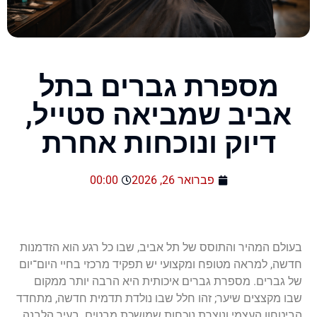
מספרת גברים בתל
אביב שמביאה סטייל,
דיוק ונוכחות אחרת
פברואר 26, 2026
00:00
בעולם המהיר והתוסס של תל אביב, שבו כל רגע הוא הזדמנות
חדשה, למראה מטופח ומקצועי יש תפקיד מרכזי בחיי היום־יום
של גברים. מספרת גברים איכותית היא הרבה יותר ממקום
שבו מקצצים שיער; זהו חלל שבו נולדת תדמית חדשה, מתחדד
הביטחון העצמי ונוצרת נוכחות שמושכת מבטים. בעיר הלבנה,