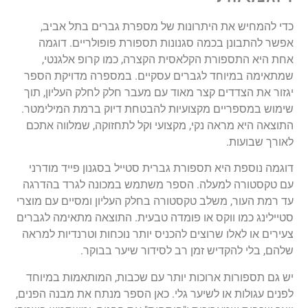
כדי להמחיש את היתרונות של מספרת גברים בתל אביב,
אפשר להתבונן בכמה סגנונות תספורת פופולריים. דוגמה
אחת היא התספורת הקלאסית הקצרה, כמו קרופ אלגנטי,
שמתאימה במיוחד לגברים עסקיים. במספרה מדויקת הספר
יגזור את הצדדים קצר מאוד עם מעבר חלק לחלק העליון, תוך
שימוש במספריים מקצועיות להבטחת דיוק ברמת המילימטר.
התוצאה היא מראה נקי, מקצועי וקל לתחזוקה, שמלווה אתכם
לאורך שבועות.
דוגמה נוספת היא תספורת גברית סטייל בסגנון פייד מודרני
עם טקסטורה למעלה. הספר משתמש במכונה לגרד בהדרגה
עד רמת העור, משלב טקסטורה בחלק העליון ומסיים עם מוצרי
סטיילינג כמו ווקס או פומדה טבעית. התוצאה מתאימה לגברים
צעירים או לאלו שרוצים להכניס יותר נוכחות וטרנדיות למראה
שלהם, בלי להקדיש זמן רב לסידור שיער בבוקר.
יש גם תספורות ארוכות יותר עם שכבות, המותאמות במיוחד
לפנים עגולות או לשיער גלי. כאן הספר מנתח את מבנה הפנים,