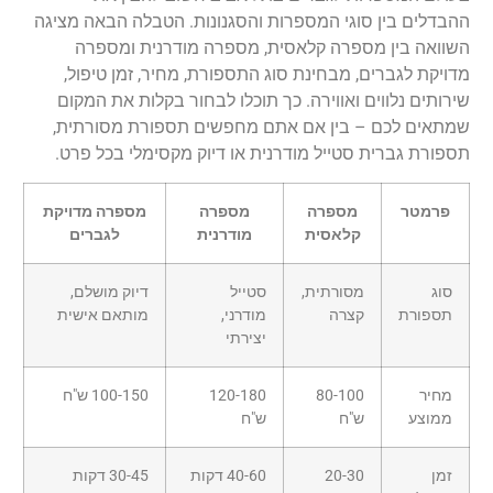
ההבדלים בין סוגי המספרות והסגנונות. הטבלה הבאה מציגה
השוואה בין מספרה קלאסית, מספרה מודרנית ומספרה
מדויקת לגברים, מבחינת סוג התספורת, מחיר, זמן טיפול,
שירותים נלווים ואווירה. כך תוכלו לבחור בקלות את המקום
שמתאים לכם – בין אם אתם מחפשים תספורת מסורתית,
תספורת גברית סטייל מודרנית או דיוק מקסימלי בכל פרט.
פרמטר
מספרה
מספרה
מספרה מדויקת
קלאסית
מודרנית
לגברים
סוג
מסורתית,
סטייל
דיוק מושלם,
תספורת
קצרה
מודרני,
מותאם אישית
יצירתי
מחיר
80-100
120-180
100-150 ש"ח
ממוצע
ש"ח
ש"ח
זמן
20-30
40-60 דקות
30-45 דקות