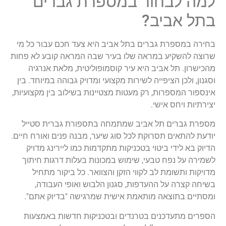
למה לבחור במספרת גברים
בתל אביב?
בחירה במספרת גברים בתל אביב היא צעד חכם עבור כל מי
שרוצה להשקיע במראה שלו בעיר שבה המראה קובע לא פחות
מהכישרון. תל אביב היא עיר קוסמופוליטית, מלאת אנרגיה
וסגנון, ולכן הציפייה לשירות מקצועי ומדויק גבוהה במיוחד. בין
אינספור המספרות, רק מעטות מצטיינות בשילוב בין מקצועיות,
יצירתיות ויחס אישי.
מספרת גברים תל אביב שמתמחה בתספורת גברית סטייל
יודעת להתאים תסרוקת לכל סוג שיער, מבנה פנים ואורח חיים.
הדיוק בא לידי ביטוי בטכניקות מתקדמות כמו ליירינג מדויק
לשמירה על נפח טבעי, שימוש במכונות בעלות דרגות חיתוך
מדויקות ותשומת לב לקווי הזקן והצוואר. כל ביקור מתחיל
בשיחה קצרה על ההעדפות, סגנון הלבוש ואופי העבודה,
ומסתיים בתוצאה מותאמת אישית שמרגישה "בדיוק אתם".
הספרים מתעדכנים בטרנדים ובטכניקות חדשות באמצעות