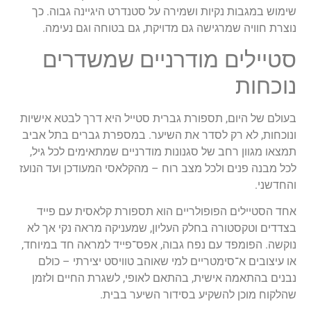
שימוש במגבות נקיות ושמירה על סטנדרט היגיינה גבוה. כך
נוצרת חוויה שמרגישה גם מדויקת, גם בטוחה וגם נעימה.
סטיילים מודרניים שמשדרים
נוכחות
בעולם של היום, תספורת גברית סטייל היא דרך לבטא אישיות
ונוכחות, לא רק לסדר את השיער. במספרת גברים בתל אביב
תמצאו מגוון רחב של סגנונות מודרניים שמתאימים לכל גיל,
לכל מבנה פנים ולכל מצב רוח – מהקלאסי המעודכן ועד הנועז
והחדשני.
אחד הסטיילים הפופולריים הוא תספורת קלאסית עם פייד
בצדדים וטקסטורה בחלק העליון, שמעניקה מראה נקי אך לא
נוקשה. הפומפד עם נפח גבוה, אפס־פייד למראה חד במיוחד,
או עיצובים א־סימטריים למי שאוהב טוויסט יצירתי – כולם
נבנים בהתאמה אישית, בהתאם לאופי, לשגרת החיים ולזמן
שהלקוח מוכן להשקיע בסידור השיער בבית.