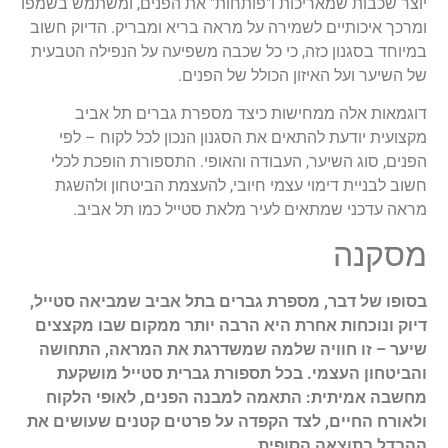
יוצר שכבות שמאריכות ו"פותחות" את הפנים, ומשתמש בשמפו
ומרכך איכותיים לשמירה על מראה בריא ומבריק. הדיוק חשוב
במיוחד בסגנון כזה, כי כל שכבה משפיעה על הנפילה הטבעית
של השיער ועל האיזון הכולל של הפנים.
דוגמאות אלה ממחישות כיצד מספרת גברים תל אביב
מקצועית יודעת להתאים את הסגנון הנכון לכל לקוח – לפי
הפנים, סוג השיער, העבודה והאופי. התספורת הופכת לכלי
חשוב לבניית דימוי עצמי חיובי, להעצמת הביטחון ולהשגת
מראה עדכני שמתאים לעיר מלאת סטייל כמו תל אביב.
מסקנה
בסופו של דבר, מספרת גברים בתל אביב שמביאה סטייל,
דיוק ונוכחות אחרת היא הרבה יותר ממקום שבו מקצצים
שיער – זו חוויה שלמה שמשדרגת את המראה, התחושה
והביטחון העצמי. בכל תספורת גברית סטייל מושקעת
מחשבה אמיתית: התאמה למבנה הפנים, לאופי הלקוח
ולאורח החיים, לצד הקפדה על פרטים קטנים שעושים את
ההבדל בתוצאה הסופית.