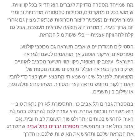
מה שמייחד מספרה מדויקת לגברים הוא הדיוק בכל קו וזווית.
שימוש בכלים מתקדמים, טכניקות טקסטורה מודרניות וחומרי
גימור איכותיים מאפשר ליצור תסרוקות שנראות מצוין גם אחרי
יום ארוך בעיר. המטרה היא תוצאה שנראית מעוצבת, אבל גם
קלה לתחזוקה עצמית – בלי שעות מול המראה.
הסטיילים המודרניים שואבים השראה גם מכוכבי קולנוע,
ספורטאים ואייקוני אופנה, אך מותאמים לטעם ולמראה
הישראלי. עיצוב קו הצוואר, ניקוי קווי השיער מסביב לאוזניים
ושילוב הזקן במראה הכללי מוסיפים שכבה נוספת של
מקצועיות. לפני כל שינוי משמעותי מתבצע ייעוץ קצר כדי להבין
האם הלקוח מחפש מראה קצר ומסודר, משהו פרוע ומלא נפח,
או שילוב בין השניים.
במספרת גברים תל אביב כזו, התספורת לא רק נראית טוב –
היא משדרת נוכחות אחרת. היא עוזרת לכם להתבלט בהמולת
העיר, להרגיש בטוחים יותר ולמשוך תשומת לב חיובית. אם
אתם בתל אביב ומחפשים
מספרת גברים בתל אביב
שתשדרג
את המראה שלכם ותדגיש את האישיות שלכם, זו הדרך